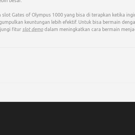
bih besar.
 slot Gates of Olympus 1000 yang bisa di terapkan ketika ingi
gumpulkan keuntungan lebih efektif. Untuk bisa bermain deng
jungi fitur
slot demo
dalam meningkatkan cara bermain menja