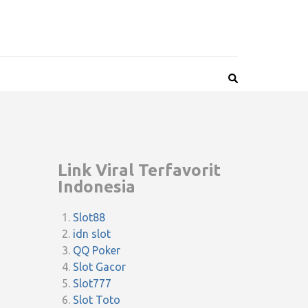
Link Viral Terfavorit
Indonesia
Slot88
idn slot
QQ Poker
Slot Gacor
Slot777
Slot Toto