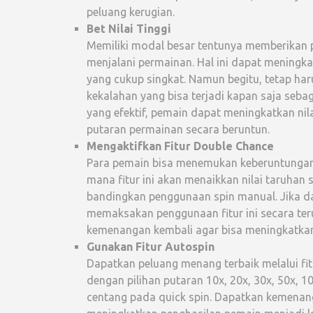
peluang kerugian.
Bet Nilai Tinggi
Memiliki modal besar tentunya memberikan 
menjalani permainan. Hal ini dapat mening
yang cukup singkat. Namun begitu, tetap ha
kekalahan yang bisa terjadi kapan saja seb
yang efektif, pemain dapat meningkatkan n
putaran permainan secara beruntun.
Mengaktifkan Fitur Double Chance
Para pemain bisa menemukan keberuntungan 
mana fitur ini akan menaikkan nilai taruhan
bandingkan penggunaan spin manual. Jika dal
memaksakan penggunaan fitur ini secara te
kemenangan kembali agar bisa meningkatkan 
Gunakan Fitur Autospin
Dapatkan peluang menang terbaik melalui fi
dengan pilihan putaran 10x, 20x, 30x, 50x, 1
centang pada quick spin. Dapatkan kemena