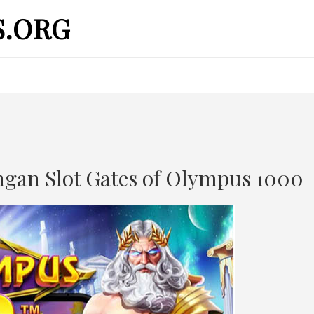
S.ORG
ngan Slot Gates of Olympus 1000