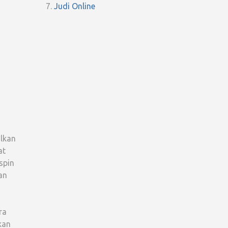
Judi Online
lkan
at
spin
an
ra
kan