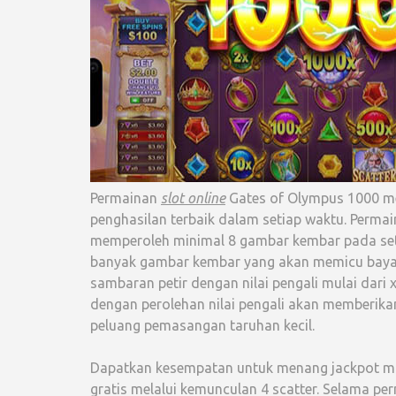
Permainan
slot online
Gates of Olympus 1000 me
penghasilan terbaik dalam setiap waktu. Per
memperoleh minimal 8 gambar kembar pada set
banyak gambar kembar yang akan memicu bayar
sambaran petir dengan nilai pengali mulai dar
dengan perolehan nilai pengali akan memberik
peluang pemasangan taruhan kecil.
Dapatkan kesempatan untuk menang jackpot maxw
gratis melalui kemunculan 4 scatter. Selama p