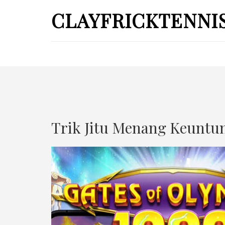
Lompat
CLAYFRICKTENNI
ke
konten
(Tekan
Enter)
Trik Jitu Menang Keuntu