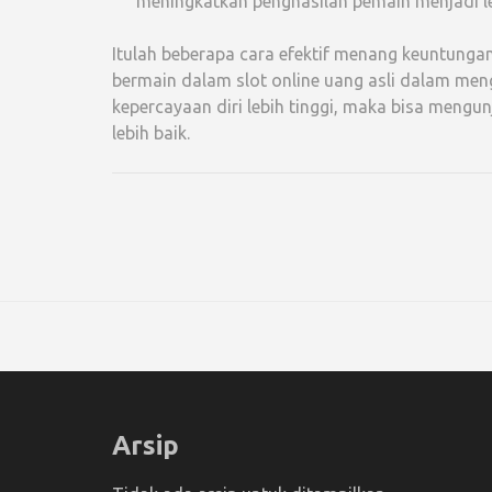
meningkatkan penghasilan pemain menjadi le
Itulah beberapa cara efektif menang keuntungan
bermain dalam slot online uang asli dalam men
kepercayaan diri lebih tinggi, maka bisa mengun
lebih baik.
Arsip